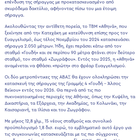
επένδυση της σήραγγας με προκατασκευασμένο από
σκυρόδεμα δακτύλιο, αφήνοντας πίσω του μια έτοιμη
σήραγγα.
Ακολουθώντας την αντίθετη πορεία, το TBM «Αθηνά», που
ξεκίνησε από την Κατεχάκη με κατεύθυνση επίσης προς τον
Ευαγγελισμό, έως τέλος Νοεμβρίου του 2024 κατασκευάσει
σήραγγα 2.050 μέτρων. Ήδη, έχει περάσει κάτω από τον
σταθμό «Γουδή» και σε περίπου 90 μέτρα φτάνει στον δεύτερο
σταθμό, τον σταθμό «Ζωγράφου». Εντός του 2025, η «Αθηνά»
αναμένεται να φθάσει «πρώτη» στο φρέαρ Ευαγγελισμού.
Οι δύο μετροπόντικες της ΑΒΑΞ θα έχουν ολοκληρώσει την
κατασκευή της σήραγγας της Γραμμής 4 «Γουδή – Άλσος
Βεϊκου» εντός του 2026. Θα περνά από τις πιο
πυκνοκατοικημένες περιοχές της Αθήνας, όπως την Κυψέλη, τα
Δικαστήρια, τα Εξάρχεια, την Ακαδημίας, το Κολωνάκι, την
Καισαριανή, τα Ιλίσια και του Ζωγράφου.
Με μήκος 12,8 χλμ., 15 νέους σταθμούς και συνολικό
προϋπολογισμό 1,8 δισ. ευρώ, το εμβληματικό αυτό έργο για
τις συγκοινωνίες κατασκευάζεται με τις πιο σύγχρονες