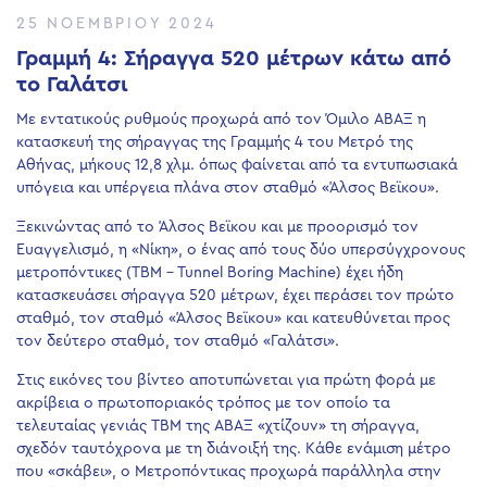
25 ΝΟΕΜΒΡΊΟΥ 2024
Γραμμή 4: Σήραγγα 520 μέτρων κάτω από
το Γαλάτσι
Με εντατικούς ρυθμούς προχωρά από τον Όμιλο ΑΒΑΞ η
κατασκευή της σήραγγας της Γραμμής 4 του Μετρό της
Αθήνας, μήκους 12,8 χλμ. όπως φαίνεται από τα εντυπωσιακά
υπόγεια και υπέργεια πλάνα στον σταθμό «Άλσος Βεϊκου».
Ξεκινώντας από το Άλσος Βεϊκου και με προορισμό τον
Ευαγγελισμό, η «Νίκη», ο ένας από τους δύο υπερσύγχρονους
μετροπόντικες (TBM – Tunnel Boring Machine) έχει ήδη
κατασκευάσει σήραγγα 520 μέτρων, έχει περάσει τον πρώτο
σταθμό, τον σταθμό «Άλσος Βεϊκου» και κατευθύνεται προς
τον δεύτερο σταθμό, τον σταθμό «Γαλάτσι».
Στις εικόνες του βίντεο αποτυπώνεται για πρώτη φορά με
ακρίβεια ο πρωτοποριακός τρόπος με τον οποίο τα
τελευταίας γενιάς TBM της ΑΒΑΞ «χτίζουν» τη σήραγγα,
σχεδόν ταυτόχρονα με τη διάνοιξή της. Κάθε ενάμιση μέτρο
που «σκάβει», ο Μετροπόντικας προχωρά παράλληλα στην