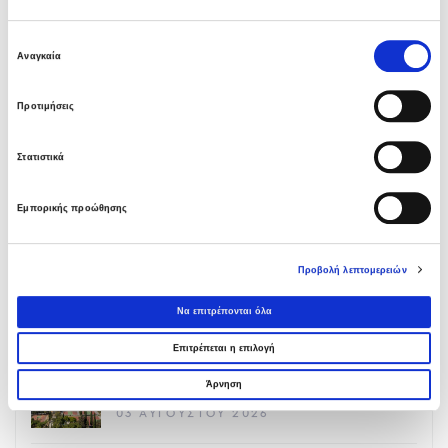
Επιλογή
Αναγκαία
συγκατάθεσης
Προτιμήσεις
LATEST NEWS
Υπογραφή σύμβασης με Λάρισα
Στατιστικά
Θερμοηλεκτρική
05 ΑΥΓΟΎΣΤΟΥ 2026
Εμπορικής προώθησης
Όμιλος AVAX: Ανάληψη έργου κατασκευής
Προβολή λεπτομερειών
σταθμού παραγωγής ηλεκτρικής ενέργειας
800 ΜW στη Λάρισα
Να επιτρέπονται όλα
05 ΑΥΓΟΎΣΤΟΥ 2026
Επιτρέπεται η επιλογή
Νέα σύμβαση ΕΤΕΘ με το ΑΝΑΤΟΛΙΑ για
Άρνηση
κτίριο 4.500 τμ
03 ΑΥΓΟΎΣΤΟΥ 2026