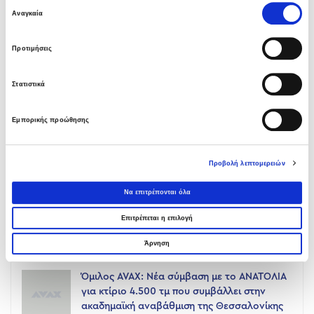
Επιλογή
Αναγκαία
συγκατάθεσης
LATEST NEWS
Προτιμήσεις
Υπογραφή σύμβασης με Λάρισα
Θερμοηλεκτρική
Στατιστικά
05 ΑΥΓΟΎΣΤΟΥ 2026
Εμπορικής προώθησης
Όμιλος AVAX: Ανάληψη έργου κατασκευής
σταθμού παραγωγής ηλεκτρικής ενέργειας
800 ΜW στη Λάρισα
Προβολή λεπτομερειών
05 ΑΥΓΟΎΣΤΟΥ 2026
Να επιτρέπονται όλα
Νέα σύμβαση ΕΤΕΘ με το ΑΝΑΤΟΛΙΑ για
Επιτρέπεται η επιλογή
κτίριο 4.500 τμ
03 ΑΥΓΟΎΣΤΟΥ 2026
Άρνηση
Όμιλος AVAX: Νέα σύμβαση με το ΑΝΑΤΟΛΙΑ
για κτίριο 4.500 τμ που συμβάλλει στην
ακαδημαϊκή αναβάθμιση της Θεσσαλονίκης