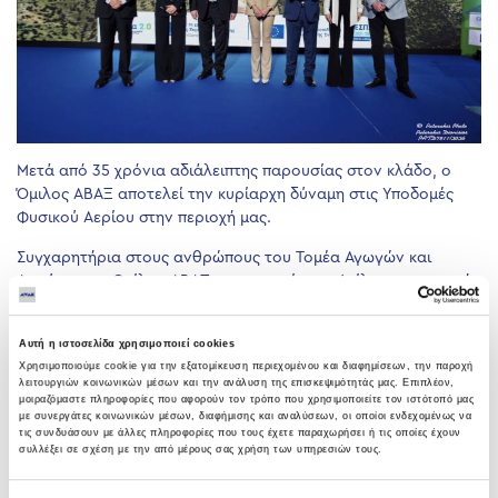
Μετά από 35 χρόνια αδιάλειπτης παρουσίας στον κλάδο, ο
Όμιλος ΑΒΑΞ αποτελεί την κυρίαρχη δύναμη στις Υποδομές
Φυσικού Αερίου στην περιοχή μας.
Συγχαρητήρια στους ανθρώπους του Τομέα Αγωγών και
Δικτύων του Ομίλου ΑΒΑΞ στους οποίους οφείλεται η επιτυχής
ολοκλήρωση και αυτού του Έργου.
Αυτή η ιστοσελίδα χρησιμοποιεί cookies
PREVIOUS
NEXT
Χρησιμοποιούμε cookie για την εξατομίκευση περιεχομένου και διαφημίσεων, την παροχή
λειτουργιών κοινωνικών μέσων και την ανάλυση της επισκεψιμότητάς μας. Επιπλέον,
μοιραζόμαστε πληροφορίες που αφορούν τον τρόπο που χρησιμοποιείτε τον ιστότοπό μας
με συνεργάτες κοινωνικών μέσων, διαφήμισης και αναλύσεων, οι οποίοι ενδεχομένως να
τις συνδυάσουν με άλλες πληροφορίες που τους έχετε παραχωρήσει ή τις οποίες έχουν
συλλέξει σε σχέση με την από μέρους σας χρήση των υπηρεσιών τους.