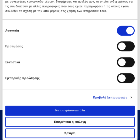
Νέα σύμβαση ΕΤΕΘ με το ΑΝΑΤΟΛΙΑ για
με συνεργάτες κοινωνικών μέσων, διαφήμισης και αναλύσεων, οι οποίοι ενδεχομένως να
τις συνδυάσουν με άλλες πληροφορίες που τους έχετε παραχωρήσει ή τις οποίες έχουν
κτίριο 4.500 τμ
συλλέξει σε σχέση με την από μέρους σας χρήση των υπηρεσιών τους.
03 ΑΥΓΟΎΣΤΟΥ 2026
Επιλογή
Αναγκαία
Όμιλος AVAX: Νέα σύμβαση με το ΑΝΑΤΟΛΙΑ
συγκατάθεσης
για κτίριο 4.500 τμ που συμβάλλει στην
ακαδημαϊκή αναβάθμιση της Θεσσαλονίκης
Προτιμήσεις
03 ΑΥΓΟΎΣΤΟΥ 2026
Στατιστικά
Όμιλος AVAX: Υπογραφή σύμβασης για νέο
φωτοβολταϊκό σταθμό 275,5MW στη
Εμπορικής προώθησης
Ρουμανία
03 ΑΥΓΟΎΣΤΟΥ 2026
Προβολή λεπτομερειών
Να επιτρέπονται όλα
Επιτρέπεται η επιλογή
Άρνηση