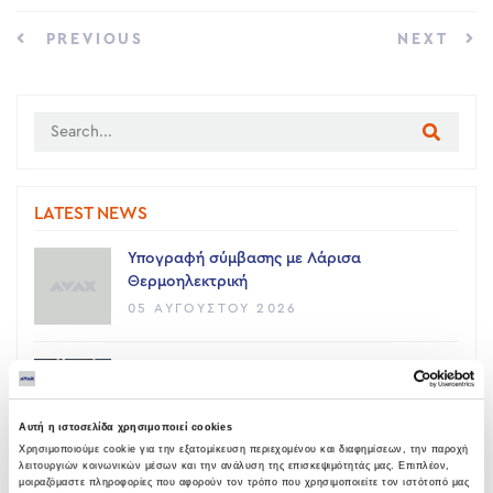
PREVIOUS
NEXT
LATEST NEWS
Υπογραφή σύμβασης με Λάρισα
Θερμοηλεκτρική
05 ΑΥΓΟΎΣΤΟΥ 2026
Όμιλος AVAX: Ανάληψη έργου κατασκευής
σταθμού παραγωγής ηλεκτρικής ενέργειας
800 ΜW στη Λάρισα
Αυτή η ιστοσελίδα χρησιμοποιεί cookies
05 ΑΥΓΟΎΣΤΟΥ 2026
Χρησιμοποιούμε cookie για την εξατομίκευση περιεχομένου και διαφημίσεων, την παροχή
λειτουργιών κοινωνικών μέσων και την ανάλυση της επισκεψιμότητάς μας. Επιπλέον,
μοιραζόμαστε πληροφορίες που αφορούν τον τρόπο που χρησιμοποιείτε τον ιστότοπό μας