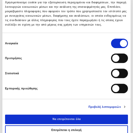
σταθμού παραγωγής ηλεκτρικής ενέργειας
Χρησιμοποιούμε cookie για την εξατομίκευση περιεχομένου και διαφημίσεων, την παροχή
λειτουργιών κοινωνικών μέσων και την ανάλυση της επισκεψιμότητάς μας. Επιπλέον,
800 ΜW στη Λάρισα
μοιραζόμαστε πληροφορίες που αφορούν τον τρόπο που χρησιμοποιείτε τον ιστότοπό μας
05 ΑΥΓΟΎΣΤΟΥ 2026
με συνεργάτες κοινωνικών μέσων, διαφήμισης και αναλύσεων, οι οποίοι ενδεχομένως να
τις συνδυάσουν με άλλες πληροφορίες που τους έχετε παραχωρήσει ή τις οποίες έχουν
συλλέξει σε σχέση με την από μέρους σας χρήση των υπηρεσιών τους.
Νέα σύμβαση ΕΤΕΘ με το ΑΝΑΤΟΛΙΑ για
κτίριο 4.500 τμ
Επιλογή
03 ΑΥΓΟΎΣΤΟΥ 2026
Αναγκαία
συγκατάθεσης
Προτιμήσεις
Όμιλος AVAX: Νέα σύμβαση με το ΑΝΑΤΟΛΙΑ
για κτίριο 4.500 τμ που συμβάλλει στην
ακαδημαϊκή αναβάθμιση της Θεσσαλονίκης
Στατιστικά
03 ΑΥΓΟΎΣΤΟΥ 2026
Εμπορικής προώθησης
Όμιλος AVAX: Υπογραφή σύμβασης για νέο
φωτοβολταϊκό σταθμό 275,5MW στη
Ρουμανία
Προβολή λεπτομερειών
03 ΑΥΓΟΎΣΤΟΥ 2026
Να επιτρέπονται όλα
Επιτρέπεται η επιλογή