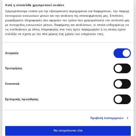
Αυτή η ιστοσελίδα χρησιμοποιεί cookies
Χρησιμοποιούμε cookie για την εξατομίκευση περιεχομένου και διαφημίσεων, την παροχή
Όμιλος AVAX: Ανάληψη έργου κατασκευής
λειτουργιών κοινωνικών μέσων και την ανάλυση της επισκεψιμότητάς μας. Επιπλέον,
σταθμού παραγωγής ηλεκτρικής ενέργειας
μοιραζόμαστε πληροφορίες που αφορούν τον τρόπο που χρησιμοποιείτε τον ιστότοπό μας
800 ΜW στη Λάρισα
με συνεργάτες κοινωνικών μέσων, διαφήμισης και αναλύσεων, οι οποίοι ενδεχομένως να
τις συνδυάσουν με άλλες πληροφορίες που τους έχετε παραχωρήσει ή τις οποίες έχουν
05 ΑΥΓΟΎΣΤΟΥ 2026
συλλέξει σε σχέση με την από μέρους σας χρήση των υπηρεσιών τους.
Νέα σύμβαση ΕΤΕΘ με το ΑΝΑΤΟΛΙΑ για
Επιλογή
Αναγκαία
κτίριο 4.500 τμ
συγκατάθεσης
03 ΑΥΓΟΎΣΤΟΥ 2026
Προτιμήσεις
Όμιλος AVAX: Νέα σύμβαση με το ΑΝΑΤΟΛΙΑ
Στατιστικά
για κτίριο 4.500 τμ που συμβάλλει στην
ακαδημαϊκή αναβάθμιση της Θεσσαλονίκης
03 ΑΥΓΟΎΣΤΟΥ 2026
Εμπορικής προώθησης
Όμιλος AVAX: Υπογραφή σύμβασης για νέο
Προβολή λεπτομερειών
φωτοβολταϊκό σταθμό 275,5MW στη
Ρουμανία
Να επιτρέπονται όλα
03 ΑΥΓΟΎΣΤΟΥ 2026