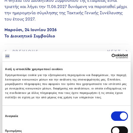
Η θητεία του Διοικητικού Συμβουλίου της Εταιρείας είναι
τριετής και λήγει την 11.06.2027 δυνάμενη να παραταθεί μέχρι
την ημερομηνία σύγκλησης της Τακτικής Γενικής Συνέλευσης
του έτους 2027.
Μαρούσι, 24 Ιουνίου 2026
Το Διοικητικό Συμβούλιο
PREVIOUS
NEXT
Αυτή η ιστοσελίδα χρησιμοποιεί cookies
Χρησιμοποιούμε cookie για την εξατομίκευση περιεχομένου και διαφημίσεων, την παροχή
λειτουργιών κοινωνικών μέσων και την ανάλυση της επισκεψιμότητάς μας. Επιπλέον,
μοιραζόμαστε πληροφορίες που αφορούν τον τρόπο που χρησιμοποιείτε τον ιστότοπό μας
με συνεργάτες κοινωνικών μέσων, διαφήμισης και αναλύσεων, οι οποίοι ενδεχομένως να
τις συνδυάσουν με άλλες πληροφορίες που τους έχετε παραχωρήσει ή τις οποίες έχουν
συλλέξει σε σχέση με την από μέρους σας χρήση των υπηρεσιών τους.
LATEST NEWS
Υπογραφή σύμβασης με Λάρισα
Επιλογή
Αναγκαία
Θερμοηλεκτρική
συγκατάθεσης
05 ΑΥΓΟΎΣΤΟΥ 2026
Προτιμήσεις