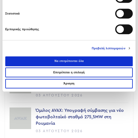
Όμιλος AVAX: Ανάληψη έργου κατασκευής
Στατιστικά
σταθμού παραγωγής ηλεκτρικής ενέργειας
800 ΜW στη Λάρισα
05 ΑΥΓΟΎΣΤΟΥ 2026
Εμπορικής προώθησης
Νέα σύμβαση ΕΤΕΘ με το ΑΝΑΤΟΛΙΑ για
Προβολή λεπτομερειών
κτίριο 4.500 τμ
03 ΑΥΓΟΎΣΤΟΥ 2026
Να επιτρέπονται όλα
Επιτρέπεται η επιλογή
Όμιλος AVAX: Νέα σύμβαση με το ΑΝΑΤΟΛΙΑ
για κτίριο 4.500 τμ που συμβάλλει στην
Άρνηση
ακαδημαϊκή αναβάθμιση της Θεσσαλονίκης
03 ΑΥΓΟΎΣΤΟΥ 2026
Όμιλος AVAX: Υπογραφή σύμβασης για νέο
φωτοβολταϊκό σταθμό 275,5MW στη
Ρουμανία
03 ΑΥΓΟΎΣΤΟΥ 2026