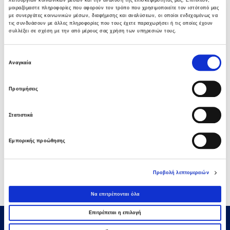
05 ΑΥΓΟΎΣΤΟΥ 2026
μοιραζόμαστε πληροφορίες που αφορούν τον τρόπο που χρησιμοποιείτε τον ιστότοπό μας
με συνεργάτες κοινωνικών μέσων, διαφήμισης και αναλύσεων, οι οποίοι ενδεχομένως να
τις συνδυάσουν με άλλες πληροφορίες που τους έχετε παραχωρήσει ή τις οποίες έχουν
Νέα σύμβαση ΕΤΕΘ με το ΑΝΑΤΟΛΙΑ για
συλλέξει σε σχέση με την από μέρους σας χρήση των υπηρεσιών τους.
κτίριο 4.500 τμ
03 ΑΥΓΟΎΣΤΟΥ 2026
Επιλογή
Αναγκαία
συγκατάθεσης
Όμιλος AVAX: Νέα σύμβαση με το ΑΝΑΤΟΛΙΑ
Προτιμήσεις
για κτίριο 4.500 τμ που συμβάλλει στην
ακαδημαϊκή αναβάθμιση της Θεσσαλονίκης
03 ΑΥΓΟΎΣΤΟΥ 2026
Στατιστικά
Όμιλος AVAX: Υπογραφή σύμβασης για νέο
Εμπορικής προώθησης
φωτοβολταϊκό σταθμό 275,5MW στη
Ρουμανία
03 ΑΥΓΟΎΣΤΟΥ 2026
Προβολή λεπτομερειών
Να επιτρέπονται όλα
Επιτρέπεται η επιλογή