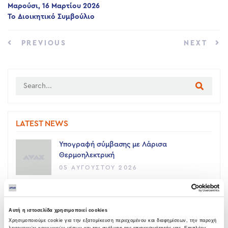
Μαρούσι, 16 Μαρτίου 2026
Το Διοικητικό Συμβούλιο
PREVIOUS
NEXT
LATEST NEWS
Υπογραφή σύμβασης με Λάρισα
Θερμοηλεκτρική
05 ΑΥΓΟΎΣΤΟΥ 2026
Όμιλος AVAX: Ανάληψη έργου κατασκευής
σταθμού παραγωγής ηλεκτρικής ενέργειας
Αυτή η ιστοσελίδα χρησιμοποιεί cookies
800 ΜW στη Λάρισα
Χρησιμοποιούμε cookie για την εξατομίκευση περιεχομένου και διαφημίσεων, την παροχή
λειτουργιών κοινωνικών μέσων και την ανάλυση της επισκεψιμότητάς μας. Επιπλέον,