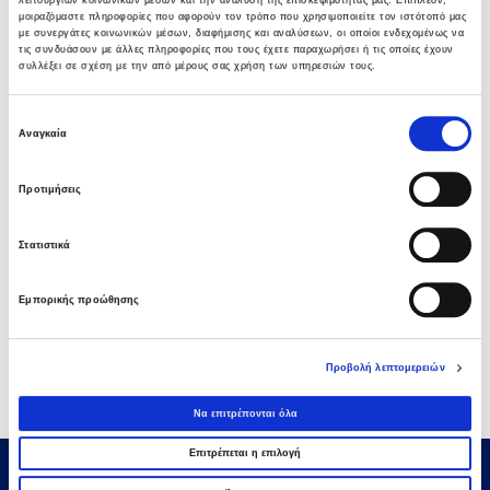
05 ΑΥΓΟΎΣΤΟΥ 2026
μοιραζόμαστε πληροφορίες που αφορούν τον τρόπο που χρησιμοποιείτε τον ιστότοπό μας
με συνεργάτες κοινωνικών μέσων, διαφήμισης και αναλύσεων, οι οποίοι ενδεχομένως να
τις συνδυάσουν με άλλες πληροφορίες που τους έχετε παραχωρήσει ή τις οποίες έχουν
Νέα σύμβαση ΕΤΕΘ με το ΑΝΑΤΟΛΙΑ για
συλλέξει σε σχέση με την από μέρους σας χρήση των υπηρεσιών τους.
κτίριο 4.500 τμ
03 ΑΥΓΟΎΣΤΟΥ 2026
Επιλογή
Αναγκαία
συγκατάθεσης
Όμιλος AVAX: Νέα σύμβαση με το ΑΝΑΤΟΛΙΑ
Προτιμήσεις
για κτίριο 4.500 τμ που συμβάλλει στην
ακαδημαϊκή αναβάθμιση της Θεσσαλονίκης
03 ΑΥΓΟΎΣΤΟΥ 2026
Στατιστικά
Όμιλος AVAX: Υπογραφή σύμβασης για νέο
Εμπορικής προώθησης
φωτοβολταϊκό σταθμό 275,5MW στη
Ρουμανία
03 ΑΥΓΟΎΣΤΟΥ 2026
Προβολή λεπτομερειών
Να επιτρέπονται όλα
Επιτρέπεται η επιλογή