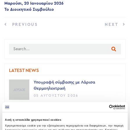
Μαρούσι, 20 Ιανουαρίου 2026
Το Διοικητικό Συμβούλιο
PREVIOUS
NEXT
LATEST NEWS
Υπογραφή σύμβασης με Λάρισα
Θερμοηλεκτρική
05 ΑΥΓΟΎΣΤΟΥ 2026
Όμιλος AVAX: Ανάληψη έργου κατασκευής
σταθμού παραγωγής ηλεκτρικής ενέργειας
Αυτή η ιστοσελίδα χρησιμοποιεί cookies
800 ΜW στη Λάρισα
Χρησιμοποιούμε cookie για την εξατομίκευση περιεχομένου και διαφημίσεων, την παροχή
λειτουργιών κοινωνικών μέσων και την ανάλυση της επισκεψιμότητάς μας. Επιπλέον,