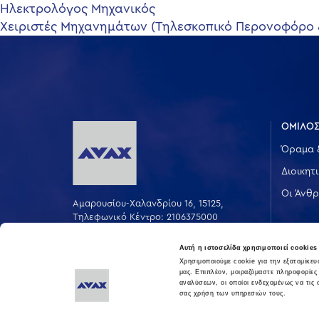
Πλοήγηση
Ηλεκτρολόγος Μηχανικός
Χειριστές Μηχανημάτων (Τηλεσκοπικό Περονοφόρο
άρθρων
ΟΜΙΛΟΣ
Όραμα 
Διοικητ
Οι Άνθρ
Αμαρουσίου-Χαλανδρίου 16, 15125,
Τηλεφωνικό Κέντρο: 2106375000
Fax: 2106104380
Αυτή η ιστοσελίδα χρησιμοποιεί cookies
Χρησιμοποιούμε cookie για την εξατομίκε
μας. Επιπλέον, μοιραζόμαστε πληροφορίες
αναλύσεων, οι οποίοι ενδεχομένως να τις
σας χρήση των υπηρεσιών τους.