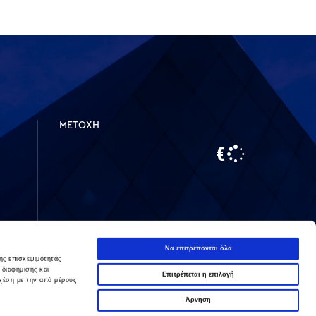
ΜΕΤΟΧΗ
Να επιτρέπονται όλα
ης επισκεψιμότητάς
 διαφήμισης και
Επιτρέπεται η επιλογή
LinkedIn
Instagram
χέση με την από μέρους
Άρνηση