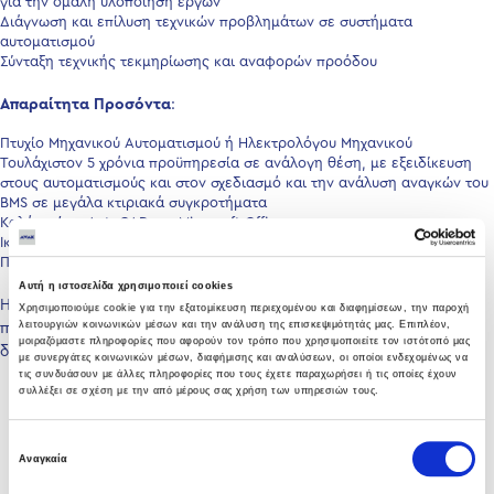
για την ομαλή υλοποίηση έργων
Διάγνωση και επίλυση τεχνικών προβλημάτων σε συστήματα
αυτοματισμού
Σύνταξη τεχνικής τεκμηρίωσης και αναφορών προόδου
Απαραίτητα Προσόντα
:
Πτυχίο Μηχανικού Αυτοματισμού ή Ηλεκτρολόγου Μηχανικού
Τουλάχιστον 5 χρόνια προϋπηρεσία σε ανάλογη θέση, με εξειδίκευση
στους αυτοματισμούς και στον σχεδιασμό και την ανάλυση αναγκών του
BMS σε μεγάλα κτιριακά συγκροτήματα
Καλή γνώση AutoCAD και Microsoft Office
Ικανότητες οργάνωσης, επίλυσης προβλημάτων και συνεργασίας
Πολύ καλή γνώση αγγλικών.
Αυτή η ιστοσελίδα χρησιμοποιεί cookies
Η εταιρεία προσφέρει ένα σύγχρονο και ευχάριστο εργασιακό
Χρησιμοποιούμε cookie για την εξατομίκευση περιεχομένου και διαφημίσεων, την παροχή
λειτουργιών κοινωνικών μέσων και την ανάλυση της επισκεψιμότητάς μας. Επιπλέον,
περιβάλλον, συνεχή εκπαίδευση και υποστήριξη καθώς και
μοιραζόμαστε πληροφορίες που αφορούν τον τρόπο που χρησιμοποιείτε τον ιστότοπό μας
δυνατότητες επαγγελματικής ανάπτυξης και εξέλιξης.
με συνεργάτες κοινωνικών μέσων, διαφήμισης και αναλύσεων, οι οποίοι ενδεχομένως να
τις συνδυάσουν με άλλες πληροφορίες που τους έχετε παραχωρήσει ή τις οποίες έχουν
συλλέξει σε σχέση με την από μέρους σας χρήση των υπηρεσιών τους.
Επιλογή
Αναγκαία
συγκατάθεσης