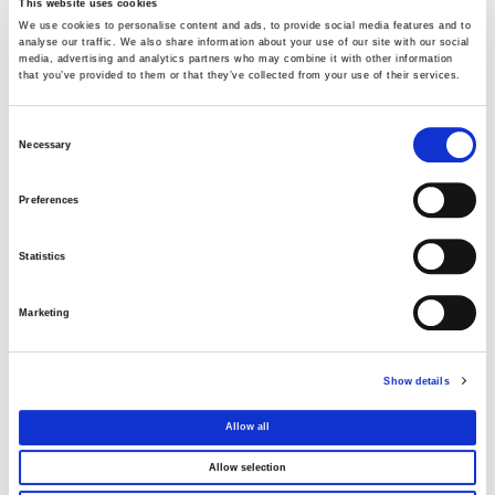
This website uses cookies
AVAX Group: New contract with ANATOLIA
We use cookies to personalise content and ads, to provide social media features and to
for a 4,500 sq m building, contributing to
analyse our traffic. We also share information about your use of our site with our social
media, advertising and analytics partners who may combine it with other information
the academic upgrade of Thessaloniki
that you’ve provided to them or that they’ve collected from your use of their services.
03 AUGUST 2026
Consent
AVAX Group: Contract for a new 275.5MW
Necessary
Selection
solar park in Romania
03 AUGUST 2026
Preferences
Purchase of own shares
Statistics
22 JULY 2026
Marketing
Purchase of own shares
Show details
20 JULY 2026
Allow all
Allow selection