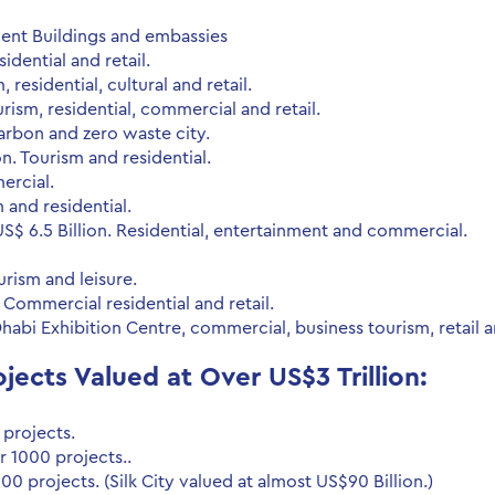
ment Buildings and embassies
sidential and retail.
 residential, cultural and retail.
rism, residential, commercial and retail.
arbon and zero waste city.
n. Tourism and residential.
ercial.
 and residential.
$ 6.5 Billion. Residential, entertainment and commercial.
rism and leisure.
. Commercial residential and retail.
Dhabi Exhibition Centre, commercial, business tourism, retail 
jects Valued at Over US$3 Trillion:
 projects.
er 1000 projects..
0 projects. (Silk City valued at almost US$90 Billion.)