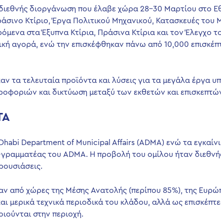
ία διεθνής διοργάνωση που έλαβε χώρα 28-30 Μαρτίου στο Ε
άσινο Κτίριο, Έργα Πολιτικού Μηχανικού, Κατασκευές του 
μενα στα Έξυπνα Κτίρια, Πράσινα Κτίρια και τον Έλεγχο τ
οπική αγορά, ενώ την επισκέφθηκαν πάνω από 10,000 επισκέ
αν τα τελευταία προϊόντα και λύσεις για τα μεγάλα έργα υ
οφοριών και δικτύωση μεταξύ των εκθετών και επισκεπτών
ΤΑ
Dhabi Department of Municipal Affairs (ADMA) ενώ τα εγκα
ραμματέας του ADMA. Η προβολή του ομίλου ήταν διεθνής
ρουσιάσεις.
 από χώρες της Μέσης Ανατολής (περίπου 85%), της Ευρώπη
αι μερικά τεχνικά περιοδικά του κλάδου, αλλά ως επισκέπ
ιούνται στην περιοχή.