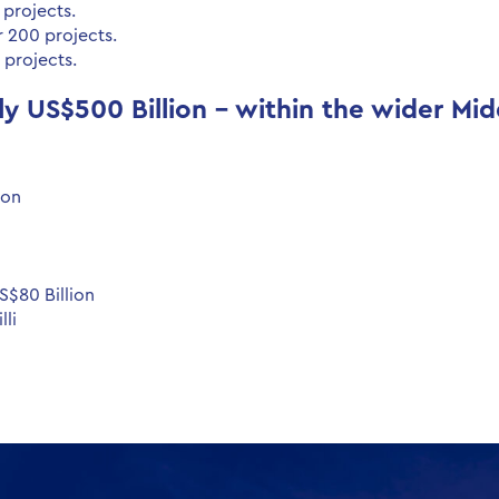
 projects.
r 200 projects.
 projects.
y US$500 Billion – within the wider Midd
ion
S$80 Billion
lli