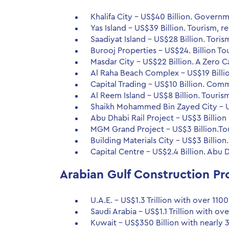
Khalifa City – US$40 Billion. Govern
Yas Island – US$39 Billion. Tourism, re
Saadiyat Island – US$28 Billion. Torism,
Burooj Properties – US$24. Billion Tou
Masdar City – US$22 Billion. A Zero C
Al Raha Beach Complex – US$19 Billio
Capital Trading – US$10 Billion. Comm
Al Reem Island – US$8 Billion. Tourism
Shaikh Mohammed Bin Zayed City – US
Abu Dhabi Rail Project – US$3 Billion
MGM Grand Project – US$3 Billion.Tou
Building Materials City – US$3 Billion
Capital Centre – US$2.4 Billion. Abu 
Arabian Gulf Construction Pro
U.A.E. – US$1.3 Trillion with over 1100
Saudi Arabia – US$1.1 Trillion with ov
Kuwait – US$350 Billion with nearly 30